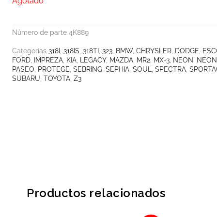
Agotado
was:
is:
$355.84.
$316.70.
Número de parte
4K889
Categorías
318I
,
318IS
,
318TI
,
323
,
BMW
,
CHRYSLER
,
DODGE
,
ESC
FORD
,
IMPREZA
,
KIA
,
LEGACY
,
MAZDA
,
MR2
,
MX-3
,
NEON
,
NEON
PASEO
,
PROTEGE
,
SEBRING
,
SEPHIA
,
SOUL
,
SPECTRA
,
SPORTA
SUBARU
,
TOYOTA
,
Z3
Productos relacionados