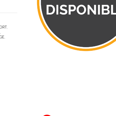
ORT
,
,
GE
,