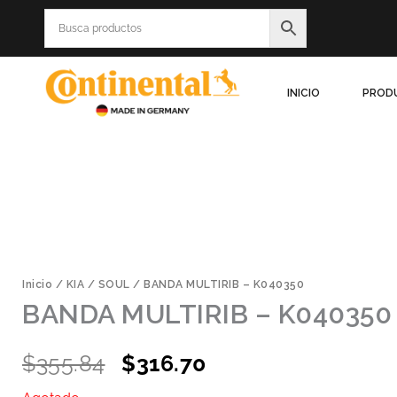
Ir
al
contenido
INICIO
PROD
Inicio
/
KIA
/
SOUL
/ BANDA MULTIRIB – K040350
BANDA MULTIRIB – K040350
Original
Current
$
355.84
$
316.70
price
price