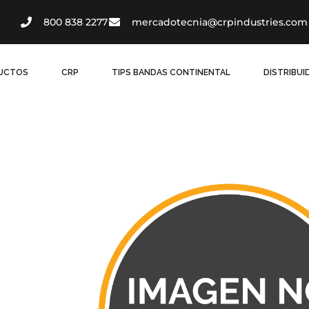
800 838 2277
mercadotecnia@crpindustries.com
UCTOS
CRP
TIPS BANDAS CONTINENTAL
DISTRIBU