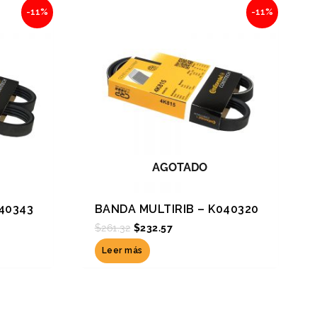
Original
Current
-11%
-11%
price
price
was:
is:
$261.32.
$232.57.
AGOTADO
40343
BANDA MULTIRIB – K040320
$
261.32
$
232.57
Leer más