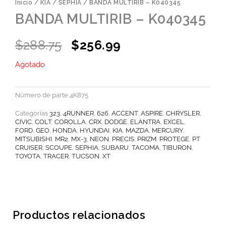
Inicio
/
KIA
/
SEPHIA
/ BANDA MULTIRIB – K040345
BANDA MULTIRIB – K040345
Original
Current
$
288.75
$
256.99
price
price
Agotado
was:
is:
$288.75.
$256.99.
Número de parte
4K875
Categorías
323
,
4RUNNER
,
626
,
ACCENT
,
ASPIRE
,
CHRYSLER
,
CIVIC
,
COLT
,
COROLLA
,
CRX
,
DODGE
,
ELANTRA
,
EXCEL
,
FORD
,
GEO
,
HONDA
,
HYUNDAI
,
KIA
,
MAZDA
,
MERCURY
,
MITSUBISHI
,
MR2
,
MX-3
,
NEON
,
PRECIS
,
PRIZM
,
PROTEGE
,
PT
CRUISER
,
SCOUPE
,
SEPHIA
,
SUBARU
,
TACOMA
,
TIBURON
,
TOYOTA
,
TRACER
,
TUCSON
,
XT
Productos relacionados