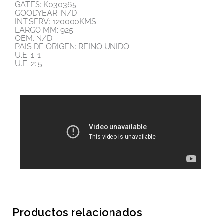
GATES: K030365
GOODYEAR: N/D
INT.SERV: 120000KMS
LARGO MM: 925
OEM: N/D
PAIS DE ORIGEN: REINO UNIDO
U.E. 1: 1
U.E. 2: 5
Productos relacionados