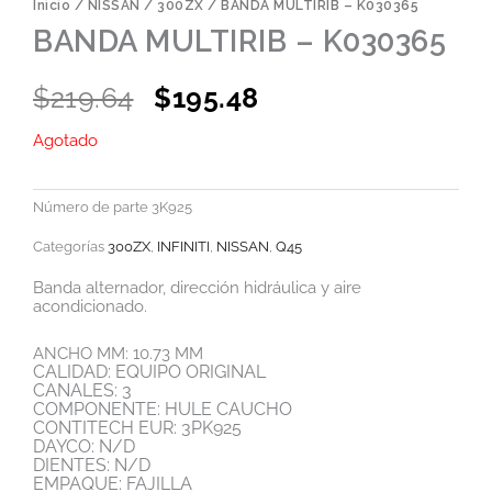
Inicio
/
NISSAN
/
300ZX
/ BANDA MULTIRIB – K030365
BANDA MULTIRIB – K030365
Original
Current
$
219.64
$
195.48
price
price
Agotado
was:
is:
$219.64.
$195.48.
Número de parte
3K925
Categorías
300ZX
,
INFINITI
,
NISSAN
,
Q45
Banda alternador, dirección hidráulica y aire
acondicionado.
ANCHO MM: 10.73 MM
CALIDAD: EQUIPO ORIGINAL
CANALES: 3
COMPONENTE: HULE CAUCHO
CONTITECH EUR: 3PK925
DAYCO: N/D
DIENTES: N/D
EMPAQUE: FAJILLA