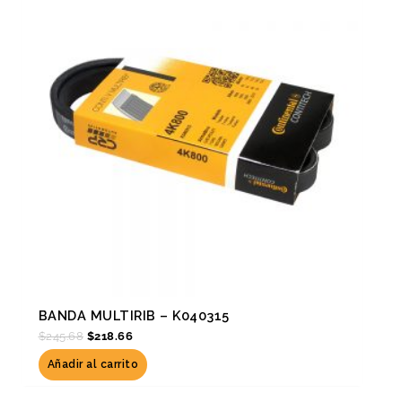
$245.68.
$218.66.
BANDA MULTIRIB – K040315
$
245.68
$
218.66
Añadir al carrito