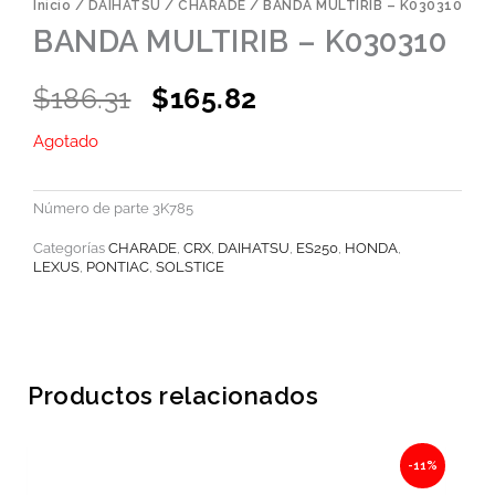
Inicio
/
DAIHATSU
/
CHARADE
/ BANDA MULTIRIB – K030310
BANDA MULTIRIB – K030310
Original
Current
$
186.31
$
165.82
price
price
Agotado
was:
is:
$186.31.
$165.82.
Número de parte
3K785
Categorías
CHARADE
,
CRX
,
DAIHATSU
,
ES250
,
HONDA
,
LEXUS
,
PONTIAC
,
SOLSTICE
Productos relacionados
Original
Current
-11%
price
price
was:
is: