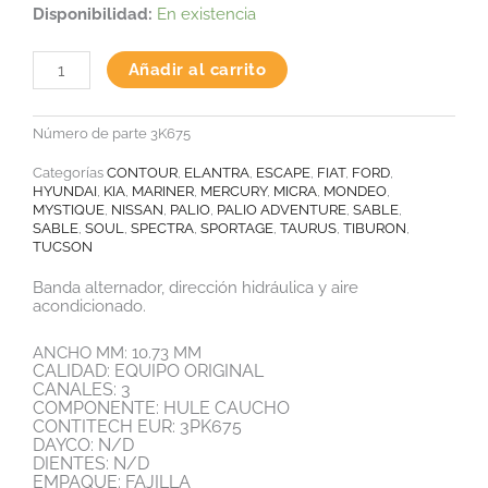
price
price
BANDA
Disponibilidad:
En existencia
was:
is:
MULTIRIB
-
$229.05.
$203.85.
K030267
Añadir al carrito
cantidad
Número de parte
3K675
Categorías
CONTOUR
,
ELANTRA
,
ESCAPE
,
FIAT
,
FORD
,
HYUNDAI
,
KIA
,
MARINER
,
MERCURY
,
MICRA
,
MONDEO
,
MYSTIQUE
,
NISSAN
,
PALIO
,
PALIO ADVENTURE
,
SABLE
,
SABLE
,
SOUL
,
SPECTRA
,
SPORTAGE
,
TAURUS
,
TIBURON
,
TUCSON
Banda alternador, dirección hidráulica y aire
acondicionado.
ANCHO MM: 10.73 MM
CALIDAD: EQUIPO ORIGINAL
CANALES: 3
COMPONENTE: HULE CAUCHO
CONTITECH EUR: 3PK675
DAYCO: N/D
DIENTES: N/D
EMPAQUE: FAJILLA