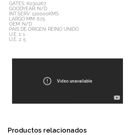
GATES: K030267
GOODYEAR: N/D
INT.SERV: 120000KMS
LARGO MM: 675
OEM: N/D
PAIS DE ORIGEN: REINO UNIDO
U.E. 1: 1
U.E. 2: 5
Productos relacionados