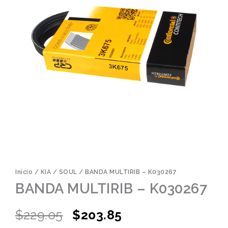
Inicio
/
KIA
/
SOUL
/ BANDA MULTIRIB – K030267
BANDA MULTIRIB – K030267
Original
Current
$
229.05
$
203.85