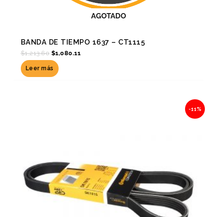
AGOTADO
BANDA DE TIEMPO 1637 – CT1115
$
1,213.60
$
1,080.11
Leer más
Original
Current
-11%
price
price
was:
is:
$610.52.
$543.36.