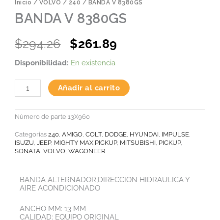
Inicio
/
VOLVO
/
240
/ BANDA V 8380GS
BANDA V 8380GS
Original
Current
$
294.26
$
261.89
price
price
BANDA
Disponibilidad:
En existencia
was:
is:
V
8380GS
$294.26.
$261.89.
cantidad
Añadir al carrito
Número de parte
13X960
Categorías
240
,
AMIGO
,
COLT
,
DODGE
,
HYUNDAI
,
IMPULSE
,
ISUZU
,
JEEP
,
MIGHTY MAX PICKUP
,
MITSUBISHI
,
PICKUP
,
SONATA
,
VOLVO
,
WAGONEER
BANDA ALTERNADOR,DIRECCION HIDRAULICA Y
AIRE ACONDICIONADO
ANCHO MM: 13 MM
CALIDAD: EQUIPO ORIGINAL