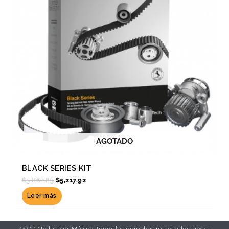
AGOTADO
BLACK SERIES KIT
$
5,862.83
$
5,217.92
Leer más