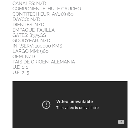
CANALES: N/D
COMPONENTE: HULE CAUCHO
CONTITECH EUR: AV13X960
DAYCO: N/D
DIENTES: N/D
EMPAQUE: FAJILLA
GATES: 8375GS
GOODYEAR: N/D
INT.SERV: 100000 KMS
LARGO MM: 960
OEM: N/D
PAIS DE ORIGEN: ALEMANIA
U.E. 1: 1
U.E. 2: 5