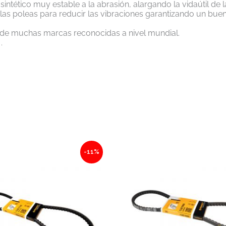
tético muy estable a la abrasión, alargando la vidaútil de 
las poleas para reducir las vibraciones garantizando un bue
d de muchas marcas reconocidas a nivel mundial.
.
Original
Current
Original
Current
-11%
price
price
price
price
was:
is:
was:
is:
$257.63.
$229.29.
$232.84.
$207.23.