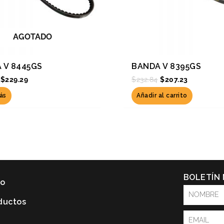
AGOTADO
 V 8445GS
BANDA V 8395GS
$
229.29
$
232.84
$
207.23
ás
Añadir al carrito
BOLETÍN
io
NOMBRE
ductos
Email
P