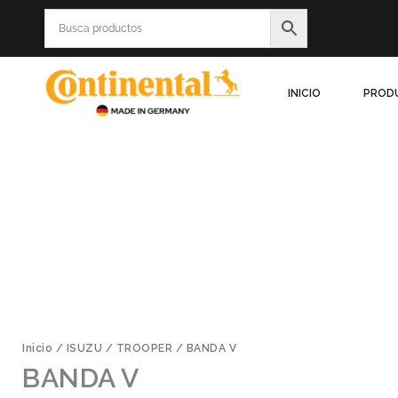
Ir
al
contenido
INICIO
PROD
Inicio
/
ISUZU
/
TROOPER
/ BANDA V
BANDA V