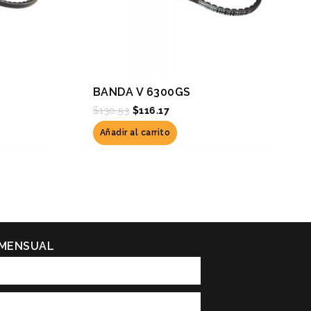
BANDA V 6300GS
$
130.53
$
116.17
Añadir al carrito
 MENSUAL