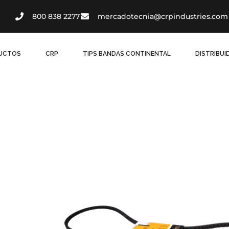
800 838 2277
mercadotecnia@crpindustries.com
UCTOS
CRP
TIPS BANDAS CONTINENTAL
DISTRIBU