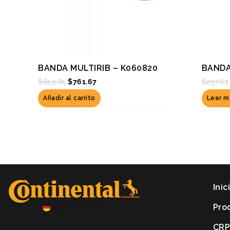
BANDA MULTIRIB – K060820
BANDA
$
855.81
$
761.67
$
257.63
Añadir al carrito
Leer m
Inic
Pro
CR